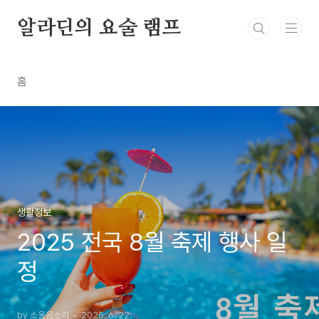
본문 바로가기
알라딘의 요술 램프
홈
생활정보
2025 전국 8월 축제 행사 일
정
by 소울음소리
2025. 6. 22.