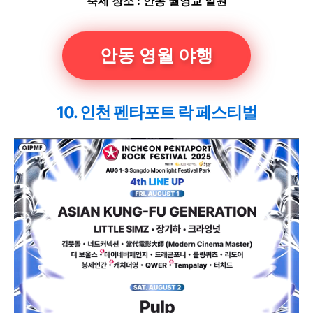
축제 장소 : 안동 월영교 일원
안동 영월 야행
10. 인천 펜타포트 락 페스티벌