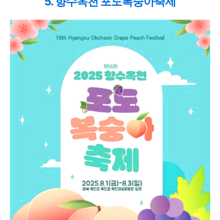
5. 향수옥천 포도복숭아축제