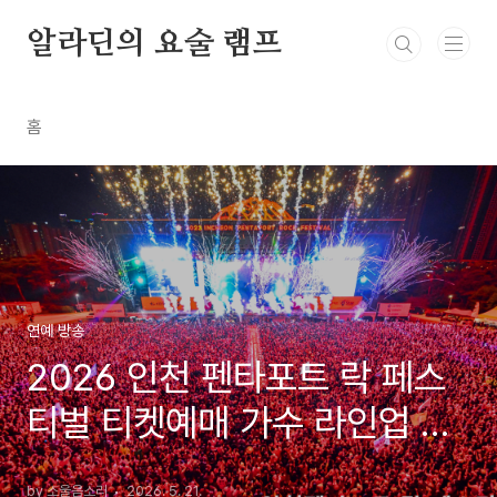
본문 바로가기
알라딘의 요술 램프
홈
연예 방송
2026 인천 펜타포트 락 페스
티벌 티켓예매 가수 라인업 및
주차장 안내
by 소울음소리
2026. 5. 21.