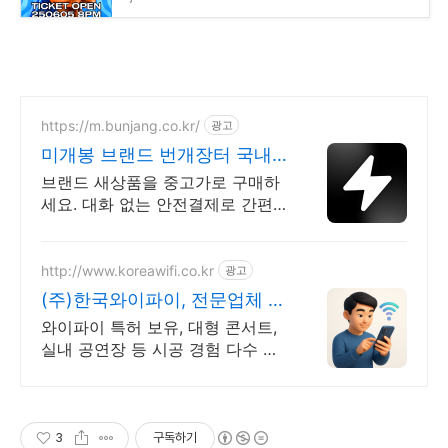
https://m.bunjang.co.kr/
광고
미개봉 브랜드 번개장터 국내
최대 브랜드 중고거래
브랜드 새상품을 중고가로 구매하
세요. 대화 없는 안전결제로 간편
하게! 전국 각지에서 올라오는 전
국구 최다 상품 매일 10만 개 이상
의 신규 상품 업로드
http://www.koreawifi.co.kr
광고
(주)한국와이파이, 전문업체 설
계및구축
와이파이 특허 보유, 대형 콘서트,
실내 공연장 등 시공 경험 다수 벤
처 기업 어디서나 끊김없이! 와이
파이특허 보유, 다양한 시공경험을
가진 전문성있는 기업
3
구독하기