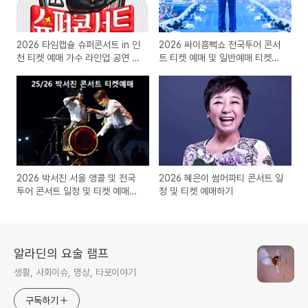
2026 타임캡슐 슈퍼콘서트 in 인
2026 싸이흠뻑쇼 전국투어 콘서
천 티켓 예매 가수 라인업 공연 일
트 티켓 예매 및 일반예매 티켓팅
정
일정
2026 박서진 서울 앵콜 및 전국
2026 혜은이 썸머파티 콘서트 일
투어 콘서트 일정 및 티켓 예매방
정 및 티켓 예매하기
법
알라딘의 요술 램프
생활, 사회이슈, 명상, 타로이야기
구독하기