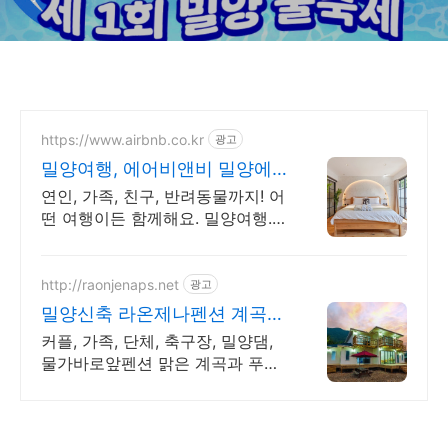
https://www.airbnb.co.kr
광고
밀양여행, 에어비앤비 밀양에
서 살아보기
연인, 가족, 친구, 반려동물까지! 어
떤 여행이든 함께해요. 밀양여행.
전용 테라스와 바비큐 그릴이 제공
되는 숙소를 예약하세요.
http://raonjenaps.net
광고
밀양신축 라온제나펜션 계곡
앞 복층펜션 개별바베큐
커플, 가족, 단체, 축구장, 밀양댐,
물가바로앞펜션 맑은 계곡과 푸른
산에 둘러싸여 있는 자연속 힐링펜
션 계곡 바로 앞 펜션 라온제나