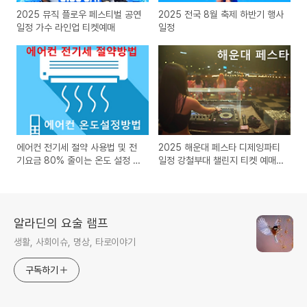
2025 뮤직 플로우 페스티벌 공연
2025 전국 8월 축제 하반기 행사
일정 가수 라인업 티켓예매
일정
에어컨 전기세 절약 사용법 및 전
2025 해운대 페스타 디제잉파티
기요금 80% 줄이는 온도 설정 방
일정 강철부대 챌린지 티켓 예매
법
하기
알라딘의 요술 램프
생활, 사회이슈, 명상, 타로이야기
구독하기