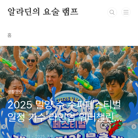
본문 바로가기
알라딘의 요술 램프
홈
생활정보
2025 밀양 수 수퍼페스티벌
일정 가수 라인업 워터챌린지
참가 신청 방법
by 소울음소리
2025. 7. 9.