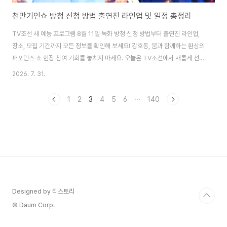
천만기인쇼 방청 신청 방법 출연진 라인업 및 일정 총정리
TV조선 새 예능 프로그램 8월 11일 녹화 방청 신청 방법부터 출연진 라인업,
장소, 모집 기간까지 모든 정보를 확인해 보세요! 강호동, 붐과 함께하는 환상의
퍼포먼스 쇼 현장 참여 기회를 놓치지 마세요. 오늘은 TV조선에서 새롭게 선보
이는 놀라운 퍼포먼스 쇼, 천만기인쇼의 첫 녹화 방청 신청 소식을 전해드립니
2026. 7. 31.
다. 기존에 많은 사랑을 받았던 천만트롯쇼가 더욱 강력하고 기상천외한 도전
들을 담은 천만기인쇼로 새롭게 돌아왔습니다. 월드클래스 퍼포먼스 장인들과
1
2
3
4
5
6
···
140
스타들이 펼치는 환상의 무대를 직접 현장에서 만나볼 수 있는 절호의 찬스입
니다!1. 천만기인쇼 녹화 일정 및 장소녹화 일시: 2026년 8월 11일 (화요일)녹
화 장소: TV조선 가산동 스튜디오 (서울특별시 금천구 서부샛길 700)첫 방송
예정: 20..
Designed by 티스토리
© Daum Corp.