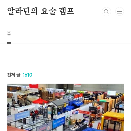
본문 바로가기
알라딘의 요술 램프
홈
전체 글
1610