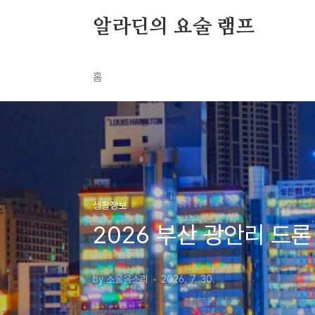
본문 바로가기
알라딘의 요술 램프
홈
생활정보
2026 부산 광안리 드론
by 소울음소리
2026. 7. 30.