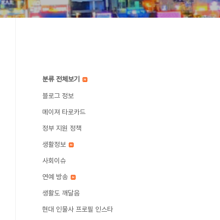
분류 전체보기
블로그 정보
메이져 타로카드
정부 지원 정책
생활정보
사회이슈
연예 방송
생활도 깨달음
현대 인물사 프로필 인스타