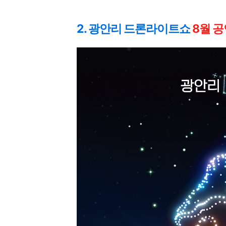
2. 광안리 드론라이트쇼
8
월 공