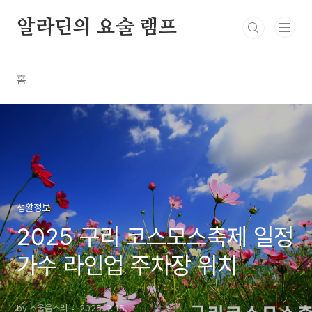
본문 바로가기
알라딘의 요술 램프
홈
생활정보
2025 구리 코스모스축제 일정
가수 라인업 주차장 위치
by 소울음소리
2025. 9. 15.