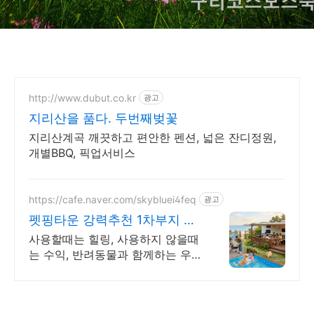
http://www.dubut.co.kr
광고
지리산을 품다. 두번째벚꽃
지리산계곡 깨끗하고 편안한 펜션, 넓은 잔디정원,
개별BBQ, 픽업서비스
https://cafe.naver.com/skybluei4feq
광고
펫핑타운 강력추천 1차부지 일
반분양중
사용할때는 힐링, 사용하지 않을때
는 수익, 반려동물과 함께하는 우
리가족 캠핑별장지 사용할때는 힐
링, 사용하지 않을때는 수익 우리
가족 힐링&감성 캠핑형 별장지 분