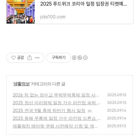
2025 푸드위크 코리아 일정 입장권 티켓예매방법 및 코엑스 주차 안내
jcks100.com
공감
구독하기
'
생활정보
' 카테고리의 다른 글
2026 차 없는 잠수교 뚜벅뚜벅축제 일정 사전
2025.09.15
예약 신청 및 교통편 알아보기
2025 정선 아리랑제 일정 가수 라인업 숙박 맛
(0)
2025.09.15
집 추천
2025 전국 9월 축제 하반기 행사 일정
(0)
2025.09.14
(0)
2025 동해 무릉제 일정 가수 라인업 드론쇼 시
2025.09.14
간 알아보기
애플워치 에어팟 쿠팡 사전예약 신청 및 색상
(0)
2025.09.13
할인 가격 알아보기
(0)