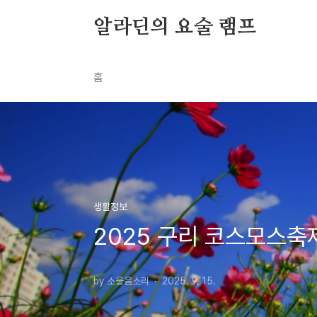
본문 바로가기
알라딘의 요술 램프
홈
생활정보
2025 구리 코스모스축
by 소울음소리
2025. 9. 15.