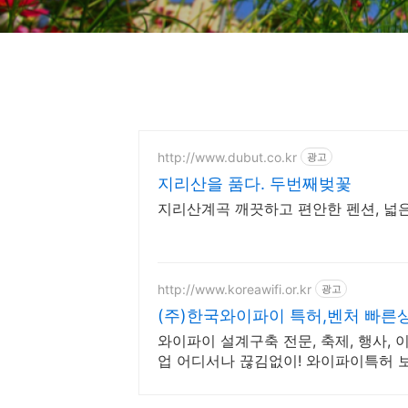
http://www.dubut.co.kr
광고
지리산을 품다. 두번째벚꽃
지리산계곡 깨끗하고 편안한 펜션, 넓은
http://www.koreawifi.or.kr
광고
(주)한국와이파이 특허,벤처 빠른
와이파이 설계구축 전문, 축제, 행사, 
업 어디서나 끊김없이! 와이파이특허 
있는 기업