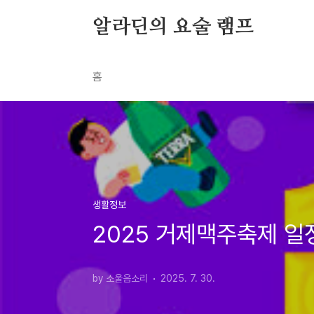
본문 바로가기
알라딘의 요술 램프
홈
생활정보
2025 거제맥주축제 일
by 소울음소리
2025. 7. 30.