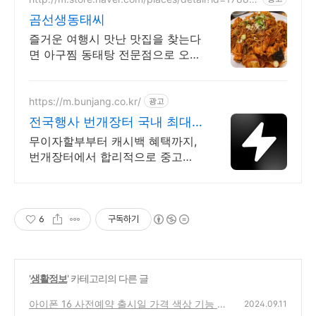
14723
곰선생동태씨
즐거운 여행시 맛난 맛집을 찾는다
면 아구찜 동태탕 전문점으로 오세
요
https://m.bunjang.co.kr/
광고
전국행사 번개장터 국내 최대
브랜드 중고거래
무이자할부부터 캐시백 혜택까지,
번개장터에서 합리적으로 중고거
래 하세요 전국 각지에서 올라오는
전국구 최다 상품 매일 10만 개 이
상의 신규 상품 업로드
6
구독하기
'
생활정보
' 카테고리의 다른 글
아이폰 16 사전예약 출시일 가격 색상 기능 스
2024.09.11