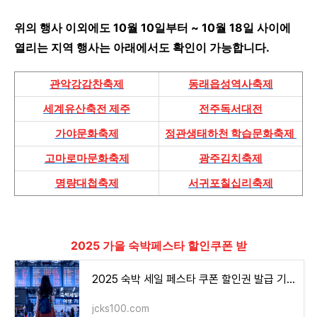
위의 행사 이외에도 10월 10일부터 ~ 10월 18일 사이에
열리는 지역 행사는 아래에서도 확인이 가능합니다.
관악강감찬축제
동래읍성역사축제
세계유산축전 제주
전주독서대전
가야문화축제
정관생태하천 학습문화축제
고마로마문화축제
광주김치축제
명량대첩축제
서귀포칠십리축제
2025 가을 숙박페스타 할인쿠폰 받
2025 숙박 세일 페스타 쿠폰 할인권 발급 기간 신청 및 사용 방법
jcks100.com