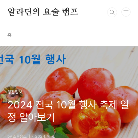
본문 바로가기
알라딘의 요술 램프
홈
생활정보
2024 전국 10월 행사 축제 일
정 알아보기
by 소울음소리
2024. 9. 7.