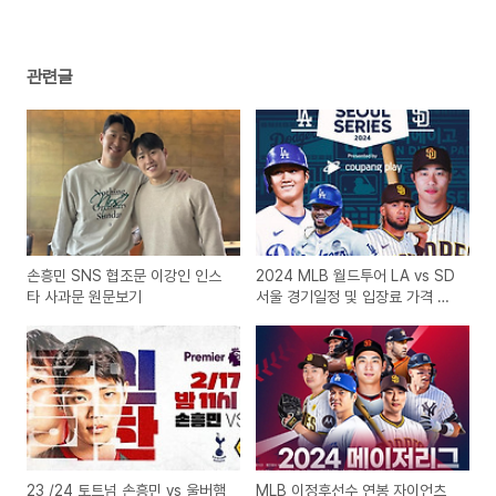
관련글
손흥민 SNS 협조문 이강인 인스
2024 MLB 월드투어 LA vs SD
타 사과문 원문보기
서울 경기일정 및 입장료 가격 티
켓예매
23 /24 토트넘 손흥민 vs 울버햄
MLB 이정후선수 연봉 자이언츠