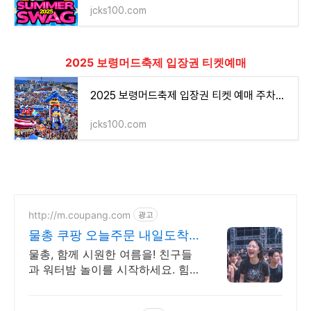
jcks100.com
2025 보령머드축제 입장권 티켓예매
2025 보령머드축제 입장권 티켓 예매 주차장 위치 지도
jcks100.com
http://m.coupang.com
광고
물총 쿠팡 오늘주문 내일도착
로켓배송
물총, 함께 시원한 여름을! 친구들
과 워터밤 놀이를 시작하세요. 힘
들지 않은 자동급수 물총, 전동 발
사로 편리하게 즐겨보세요!