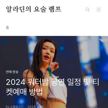
본문 바로가기
알라딘의 요술 램프
홈
연예 방송
2024 워터밤 공연 일정 및 티
켓예매 방법
by 소울음소리
2024. 2. 18.