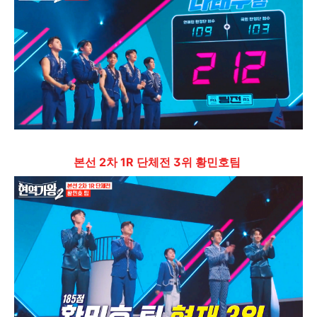
본선 2차 1R 단체전 3위 황민호팀