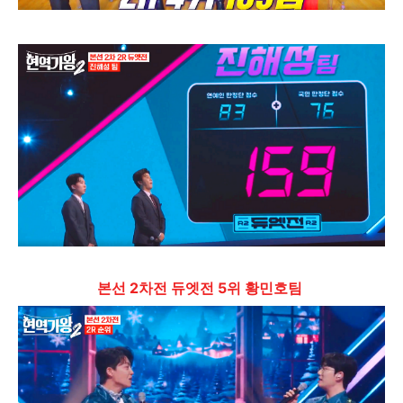
본선 2차전 듀엣전 5위 황민호팀