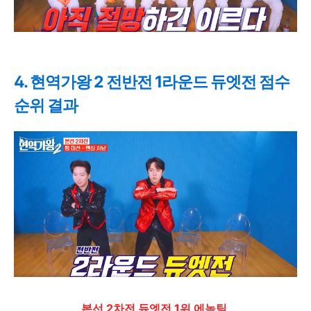
4. 현역가왕 2 전반전 1라운드 듀엣전 점수
순위 결과
본선 2차전 듀엣전 1위 에녹팀