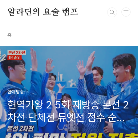
본문 바로가기
알라딘의 요술 램프
홈
연예 방송
현역가왕 2 5회 재방송 본선 2
차전 단체전 듀엣전 점수 순위
결과
by 소울음소리
2024. 12. 25.