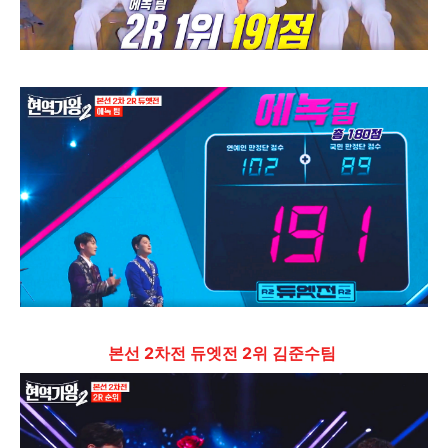
본선 2차전 듀엣전 2위 김준수팀