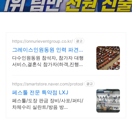
https://onnurieventgroup.co.kr/
광고
그레이스인원동원 인력 파견전
문업체.
다수인원동원 참석자, 참가자 대행
서비스,결혼식 참가자(하객,진행
등)지원 신속진행. 상담문의 대환
영! 고객만족과 신뢰를 최우선합니
다
https://smartstore.naver.com/protool
광고
페스툴 전문 특약점 LXJ
페스툴/도장 판금 장비/사포/퍼티/
차체수리 실란트/방음 방
청/Henkel 대리점