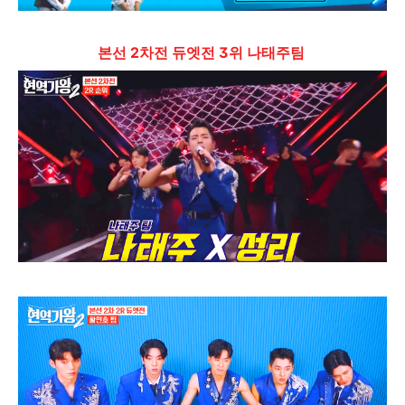
본선 2차전 듀엣전 3위 나태주팀