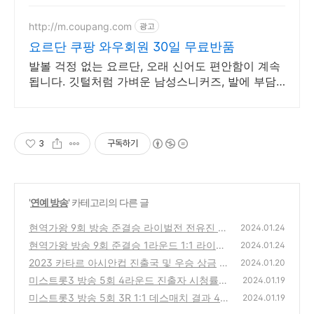
http://m.coupang.com
광고
요르단 쿠팡 와우회원 30일 무료반품
발볼 걱정 없는 요르단, 오래 신어도 편안함이 계속
됩니다. 깃털처럼 가벼운 남성스니커즈, 발에 부담
없이 오래 걸어보세요.
3
구독하기
'
연예 방송
' 카테고리의 다른 글
현역가왕 9회 방송 준결승 라이벌전 전유진 V
2024.01.24
S 김다현 대결 결과
현역가왕 방송 9회 준결승 1라운드 1:1 라이벌
(1)
2024.01.24
전 대결 결과 순위
2023 카타르 아시안컵 진출국 및 우승 상금
(0)
2024.01.20
미스트롯3 방송 5회 4라운드 진출자 시청률
(0)
2024.01.19
인기투표 재방송 시간
미스트롯3 방송 5회 3R 1:1 데스매치 결과 4
(2)
2024.01.19
라운드 진출자 탈락후보
(2)