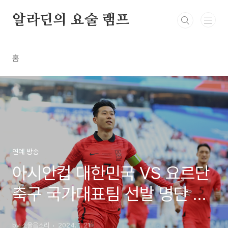
본문 바로가기
알라딘의 요술 램프
홈
연예 방송
아시안컵 대한민국 VS 요르단
축구 국가대표팀 선발 명단 경
기 결과
by 소울음소리
2024. 1. 21.